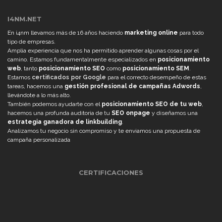
I4NM.NET
En i4nm llevamos más de 16 años haciendo
marketing online
para todo
tipo de empresas.
Amplia experiencia que nos ha permitido aprender algunas cosas por el
camino. Estamos fundamentalmente especializados en
posicionamiento
web
, tanto
posicionamiento SEO
como
posicionamiento SEM
.
Estamos
certificados por Google
para el correcto desempeño de estas
tareas, hacemos una
gestión profesional de campañas Adwords
,
llevándote a lo más alto.
También podemos ayudarte con el
posicionamiento SEO de tu web
,
hacemos una profunda auditoria de tu
SEO onpage
y diseñamos una
estrategia ganadora de linkbuilding
.
Analizamos tu negocio sin compromiso y te enviamos una propuesta de
campaña personalizada
CERTIFICACIONES