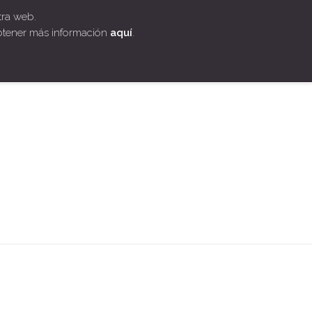
Síguenos!
tra web.
btener más información
aquí
.
GES
QUIÉNES SOMOS
BLOG
CONTACTO