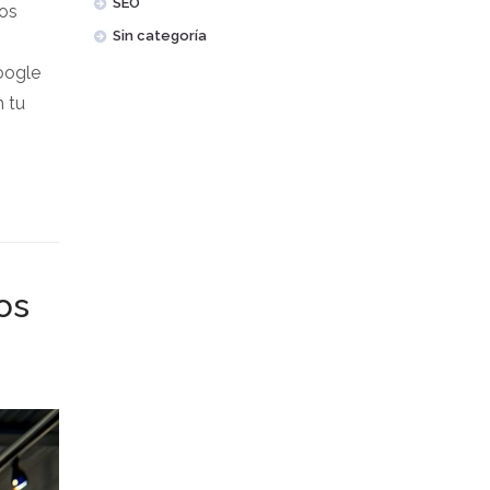
SEO
los
Sin categoría
oogle
n tu
os